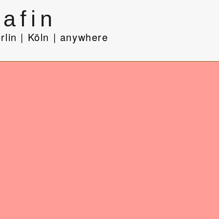
 Köln | Potsdam | anywhere
afin
rlin | Köln | anywhere