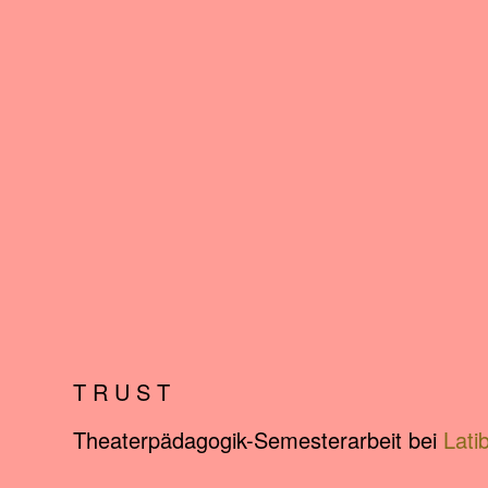
T R U S T
Theaterpädagogik-Semesterarbeit bei
Lati