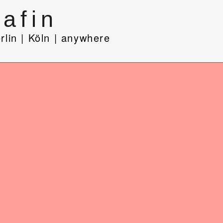
 Köln | Potsdam | anywhere
afin
rlin | Köln | anywhere